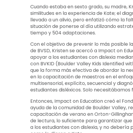
Cuando estaba en sexto grado, su madre, Kris
similitudes en la experiencia de Kate; el dia
llevado a un alivio, pero enfatizó cómo la 
situación de ponerse al día utilizando est
tiempo y 504 adaptaciones.
Con el objetivo de prevenir lo más posible l
de BVSD, Kristen se acercó a Impact on Educ
apoyar a los estudiantes con dislexia media
con BVKID (Boulder Valley Kids Identified wi
que la forma más efectiva de abordar la ne
en la capacitación de maestros en el enfo
multisensorial, explícito, secuencial y diag
estudiantes disléxicos. Solo necesitábamos f
Entonces, Impact on Education creó el Fondo 
ayuda de la comunidad de Boulder Valley, 
capacitación de verano en Orton-Gillingha
de lectura, lo suficiente para garantizar q
a los estudiantes con dislexia, y no debería