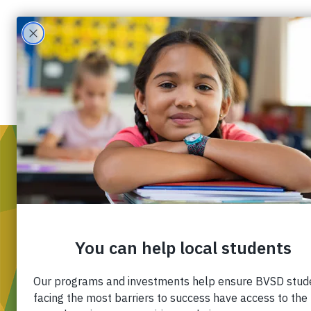
QUIENES SOMO
Misión, Visión, 
Diversidad, equi
Nuestro equipo
Socios
Finanzas
Carreras
Contáctenos