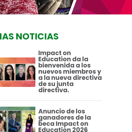
AS NOTICIAS
Impact on
Education da la
bienvenida a los
nuevos miembros y
a la nueva directiva
de su junta
directiva.
Anuncio de los
ganadores de la
beca Impact on
Education 2026