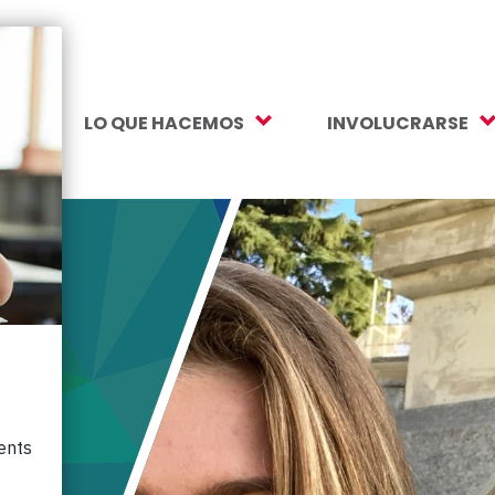
S
LO QUE HACEMOS
INVOLUCRARSE
Valores
Nuestro trabajo
Haz un regalo
dad e inclusión
Apoyo a la salud mental
Donaciones mens
Fondo de Oportunidades para
Más formas de da
Estudiantes
Como ayudar
Preparación universitaria y
Voluntario
profesional
Asociaciones corp
Educación de la primera infancia
Suscríbete al bole
Lápices de colores a las
calculadoras