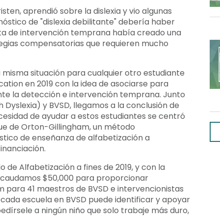
ten, aprendió sobre la dislexia y vio algunas
gnóstico de "dislexia debilitante" debería haber
falta de intervención temprana había creado una
rategias compensatorias que requieren mucho
a misma situación para cualquier otro estudiante
ation en 2019 con la idea de asociarse para
nte la detección e intervención temprana. Junto
th Dyslexia) y BVSD, llegamos a la conclusión de
cesidad de ayudar a estos estudiantes se centró
que de Orton-Gillingham, un método
nóstico de enseñanza de alfabetización a
inanciación.
de Alfabetización a fines de 2019, y con la
recaudamos $50,000 para proporcionar
m para 41 maestros de BVSD e intervencionistas
ue cada escuela en BVSD puede identificar y apoyar
 pedírsele a ningún niño que solo trabaje más duro,