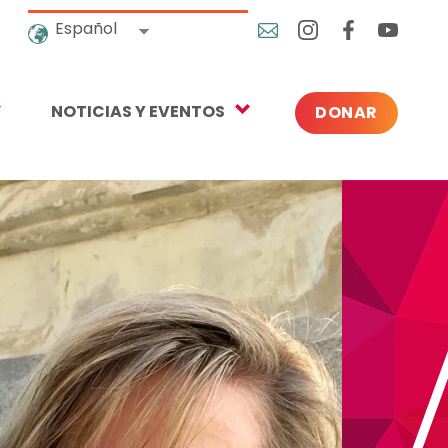
Español
NOTICIAS Y EVENTOS
DONAR
Blog
uales
En las noticias
r
Próximos Eventos
Prensa
orativas
tín