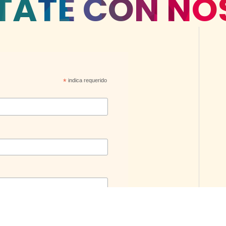
TATE CON NO
*
indica requerido