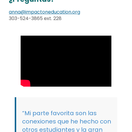
anna@impactoneducation.org
303-524-3865 ext. 228
“Mi parte favorita son las
conexiones que he hecho con
otros estudiantes y la gran