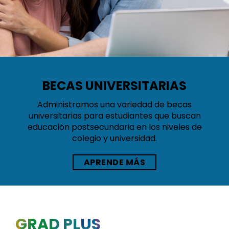
BECAS UNIVERSITARIAS
Administramos una variedad de becas
universitarias para estudiantes que buscan
educación postsecundaria en los niveles de
colegio y universidad.
APRENDE MÁS
GRAD PLUS