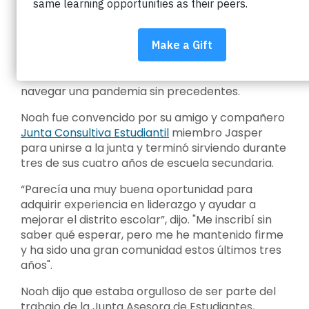
Noah Mollerstuen se convirtió oficialmente en
adulto solo dos semanas antes de graduarse de
Boulder High. Sin embargo, antes de alcanzar
cualquiera de esos hitos, Noah ayudó al liderazgo
del Distrito Escolar del Valle de Boulder a
navegar una pandemia sin precedentes.
Noah fue convencido por su amigo y compañero
Junta Consultiva Estudiantil
miembro Jasper
para unirse a la junta y terminó sirviendo durante
tres de sus cuatro años de escuela secundaria.
“Parecía una muy buena oportunidad para
adquirir experiencia en liderazgo y ayudar a
mejorar el distrito escolar”, dijo. "Me inscribí sin
saber qué esperar, pero me he mantenido firme
y ha sido una gran comunidad estos últimos tres
años".
Noah dijo que estaba orgulloso de ser parte del
trabajo de la Junta Asesora de Estudiantes,