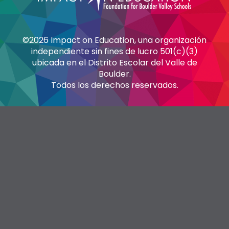
©2026 Impact on Education, una organización
independiente sin fines de lucro 501(c)(3)
ubicada en el Distrito Escolar del Valle de
Boulder.
Todos los derechos reservados.