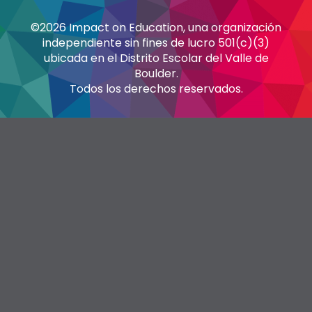
©2026 Impact on Education, una organización
independiente sin fines de lucro 501(c)(3)
ubicada en el Distrito Escolar del Valle de
Boulder.
Todos los derechos reservados.