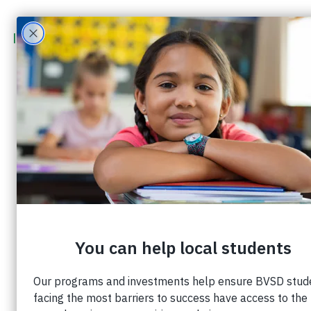
Sácale el máximo partido a tus
donaciones de fin de año.
A medida que se acerca el final de 2025, su
generosidad puede tener un impacto
significativo en los estudiantes de todo Boulder
Valley y, con una planificación cuidadosa, su
donación también puede ser fiscalmente
ventajosa.
HR 1, o la Ley de una Gran y Hermosa
Ley (OBBBA)
, Esto afectará a las deducciones
fiscales por donaciones benéficas en 2026,
algunas de las cuales se resumen brevemente a
continuación. Le recomendamos que consulte
con un asesor fiscal para comprender mejor su
situación particular.