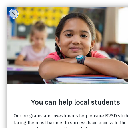
5 maneras en que los
defensores de la salud
mental apoyan a los
estudiantes de BVSD
Herramientas que los padres y
cuidadores pueden utilizar en
casa
7 minutos de lectura