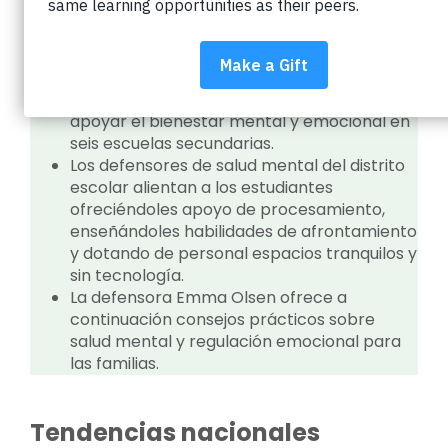
Puntos clave:
A nivel nacional, los adolescentes se
enfrentan a una crisis de salud mental.
El Distrito Escolar del Valle de Boulder e
Impact on Education se han asociado para
apoyar el bienestar mental y emocional en
seis escuelas secundarias.
Los defensores de salud mental del distrito
escolar alientan a los estudiantes
ofreciéndoles apoyo de procesamiento,
enseñándoles habilidades de afrontamiento
y dotando de personal espacios tranquilos y
sin tecnología.
La defensora Emma Olsen ofrece a
continuación consejos prácticos sobre
salud mental y regulación emocional para
las familias.
Tendencias nacionales