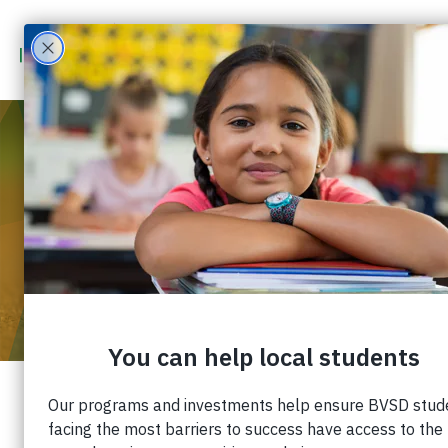
1 DE ENERO
1970
18:10
-
21:10
COLORADO ROCKIES - JUEGO
COMUNITARIO BVSD
¡Puede apoyar al Distrito Escolar del Valle de