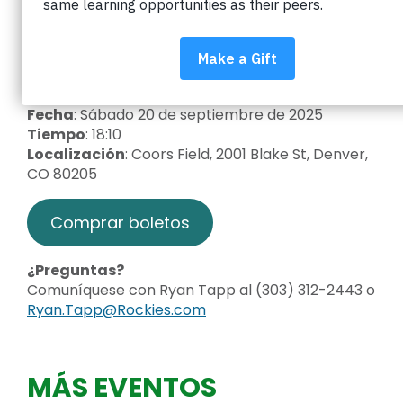
Boulder asistiendo a un juego de los Rockies de
Colorado! Por cada boleto vendido, los Rockies
donarán una parte de la compra de su boleto a
Impact on Education para apoyar a los
estudiantes de BVSD.
Fecha
: Sábado 20 de septiembre de 2025
Tiempo
: 18:10
Localización
: Coors Field, 2001 Blake St, Denver,
CO 80205
Comprar boletos
¿Preguntas?
Comuníquese con Ryan Tapp al (303) 312-2443 o
Ryan.Tapp@Rockies.com
MÁS EVENTOS