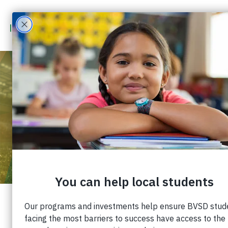
1 DE ENERO
1970
7:30 PM
-
10:30 P.M
COLORADO RAPIDS - JUEGO
COMUNITARIO BVSD
¡Puedes apoyar al Distrito Escolar del Valle de