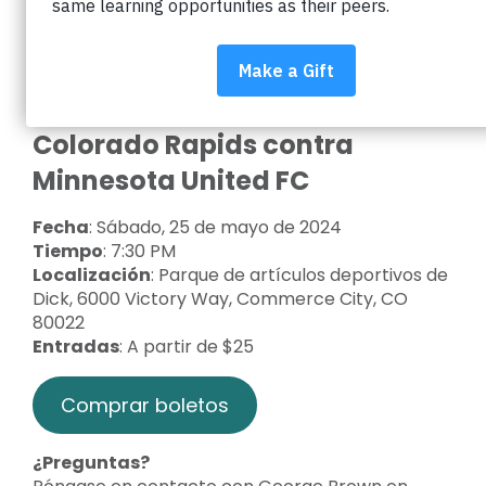
Boulder asistiendo a un juego de Colorado Rapids!
Por cada boleto vendido, Rapids donará una
parte de la compra de su boleto a Impact on
Education para apoyar a los estudiantes de
BVSD.
Colorado Rapids contra
Minnesota United FC
Fecha
: Sábado, 25 de mayo de 2024
Tiempo
: 7:30 PM
Localización
: Parque de artículos deportivos de
Dick, 6000 Victory Way, Commerce City, CO
80022
Entradas
: A partir de $25
Comprar boletos
¿Preguntas?