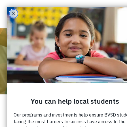
1 DE ENERO
1970
5:30 PM
-
6:30 PM
ORIENTACIÓN PARA VOLUNTARIOS
¡Únase a nosotros para una introducción a
Impact on Education! Conocerá a miembros de
nuestro equipo de personal, aprenderá sobre