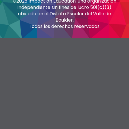
©2026 Impact on Education, una organización
independiente sin fines de lucro 501(c)(3)
ubicada en el Distrito Escolar del Valle de
Boulder.
Todos los derechos reservados.