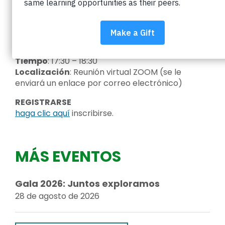
nuestra misión y programas, y descubrirá cómo
puede apoyar la equidad en las escuelas de
Boulder Valley.
Fecha:
miércoles, 12 de julio
Tiempo
: 17:30 – 18:30
Localización
: Reunión virtual ZOOM (se le
enviará un enlace por correo electrónico)
REGISTRARSE
haga clic aquí
inscribirse.
MÁS EVENTOS
Gala 2026: Juntos exploramos
28 de agosto de 2026