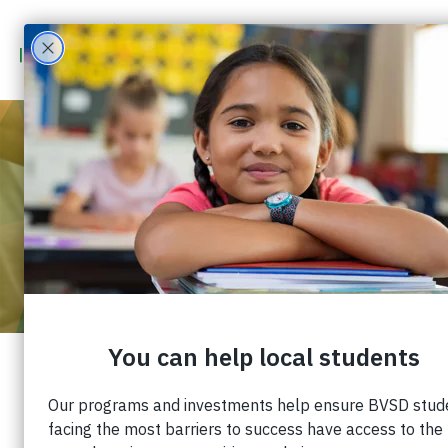
1 DE ENERO
1970
5:30 PM
-
6:30 PM
ORIENTACIÓN PARA VOLUNTARIOS
¡Conozca Impacto en la Educación! Conocerá a
miembros de nuestro equipo de personal,
aprenderá sobre nuestra misión e inversiones y