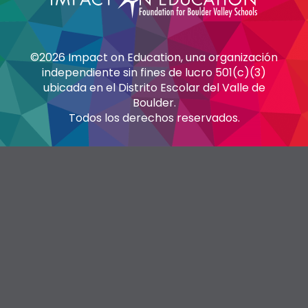
©2026 Impact on Education, una organización
independiente sin fines de lucro 501(c)(3)
ubicada en el Distrito Escolar del Valle de
Boulder.
Todos los derechos reservados.