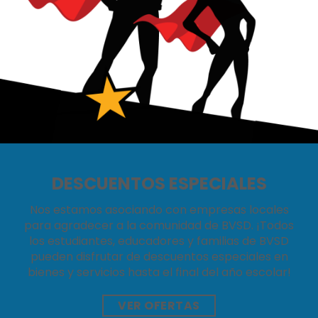
DESCUENTOS ESPECIALES
Nos estamos asociando con empresas locales
para agradecer a la comunidad de BVSD. ¡Todos
los estudiantes, educadores y familias de BVSD
pueden disfrutar de descuentos especiales en
bienes y servicios hasta el final del año escolar!
VER OFERTAS