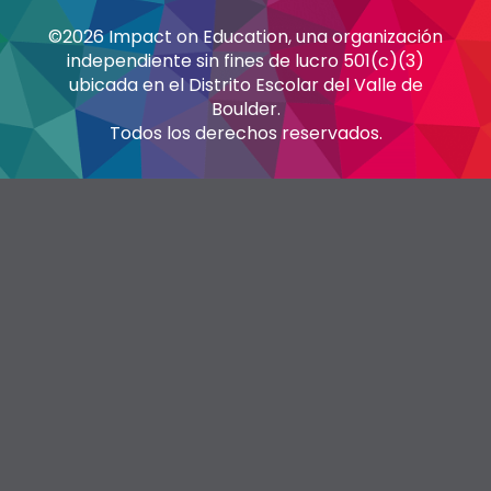
©2026 Impact on Education, una organización
independiente sin fines de lucro 501(c)(3)
ubicada en el Distrito Escolar del Valle de
Boulder.
Todos los derechos reservados.