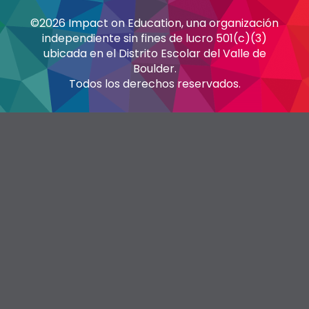
©2026 Impact on Education, una organización
independiente sin fines de lucro 501(c)(3)
ubicada en el Distrito Escolar del Valle de
Boulder.
Todos los derechos reservados.