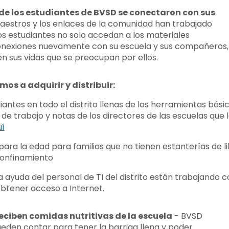
de los estudiantes de BVSD se conectaron con sus
estros y los enlaces de la comunidad han trabajado
s estudiantes no solo accedan a los materiales
conexiones nuevamente con su escuela y sus compañeros,
en sus vidas que se preocupan por ellos.
os a adquirir y distribuir:
ntes en todo el distrito llenas de las herramientas básica
de trabajo y notas de los directores de las escuelas que l
í
ara la edad para familias que no tienen estanterías de li
confinamiento
yuda del personal de TI del distrito están trabajando co
btener acceso a Internet.
eciben comidas nutritivas de la escuela
- BVSD
pueden contar para tener la barriga llena y poder