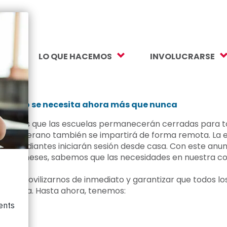
S
LO QUE HACEMOS
INVOLUCRARSE
Valores
Nuestro trabajo
Haz un regalo
dad e inclusión
Apoyo a la salud mental
Donaciones mens
su apoyo se necesita ahora más que nunca
Fondo de Oportunidades para
Más formas de da
ió el lunes que las escuelas permanecerán cerradas para t
Estudiantes
la de Verano también se impartirá de forma remota. La 
Como ayudar
 estudiantes iniciarán sesión desde casa. Con este anunci
Preparación universitaria y
ximos meses, sabemos que las necesidades en nuestra c
Voluntario
profesional
itió movilizarnos de inmediato y garantizar que todos l
Asociaciones corp
Educación de la primera infancia
sde casa. Hasta ahora, tenemos:
Suscríbete al bole
Lápices de colores a las
o:
calculadoras