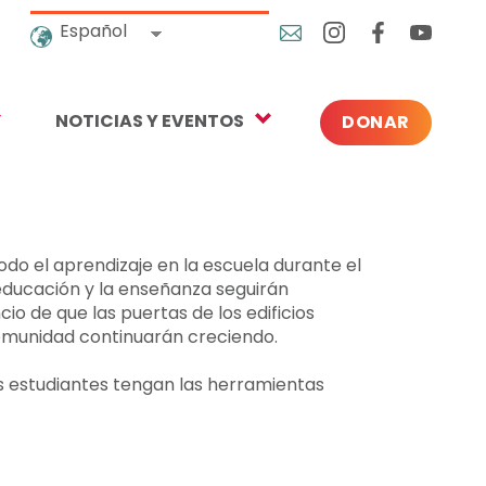
Español
NOTICIAS Y EVENTOS
DONAR
Blog
uales
En las noticias
r
Próximos Eventos
odo el aprendizaje en la escuela durante el
educación y la enseñanza seguirán
Prensa
o de que las puertas de los edificios
omunidad continuarán creciendo.
os estudiantes tengan las herramientas
orativas
tín