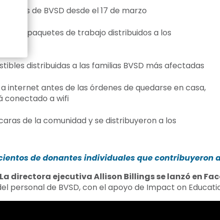
s familias de BVSD desde el 17 de marzo
Herramientas de aprendizaje
Respuesta a la crisis
tros y paquetes de trabajo distribuidos a los
Becas para estudiantes
tibles distribuidas a las familias BVSD más afectadas
Premios de impacto
 a internet antes de las órdenes de quedarse en casa,
á conectado a wifi
aras de la comunidad y se distribuyeron a los
os cientos de donantes individuales que contribuyeron
La directora ejecutiva Allison Billings se lanzó en F
del personal de BVSD, con el apoyo de Impact on Educati