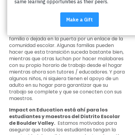
La nueva normalidad de los estudiantes es la
escuela en casa.
Las asignaciones provienen de
correos electrónicos de maestros, chats de
video o llamadas telefónicas, o llegan en una
mochila, ya sea recogida por un miembro de la
familia o dejada en la puerta por un enlace de la
comunidad escolar. Algunas familias pueden
hacer que esta transición suceda bastante bien,
mientras que otras luchan por hacer malabares
con su propio horario de trabajo desde el hogar
mientras ahora son tutores / educadores. Y para
algunos niños, ni siquiera tienen el apoyo de un
adulto en su hogar para garantizar que su
trabajo se complete y que se conecten con sus
maestros.
Impact on Education está ahí para los
estudiantes y maestros del Distrito Escolar
de Boulder Valley.
Estamos motivados para
asegurar que todos los estudiantes tengan la