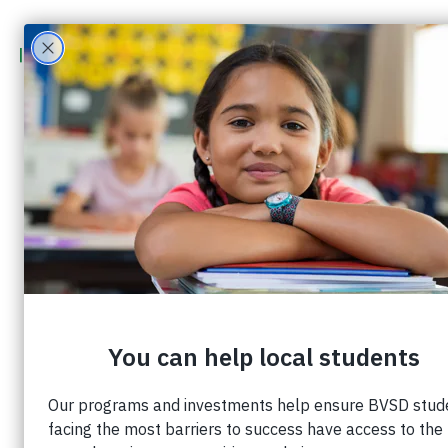
Con su ayuda, seguimos teniendo un
impacto
En toda nuestra comunidad y en todo el mundo,
las familias y las personas están comenzando a
establecerse en sus nuevas "rutinas". Nuestra
nueva normalidad es quedarse en casa y usar
máscaras y guantes durante los momentos
esenciales que necesitamos para salir de la casa.
Para algunos, estamos trabajando desde oficinas
improvisadas en nuestros hogares, mientras que
otros están tratando de descubrir cómo pagar
el alquiler ya que su empleador se ha visto
obligado a cerrar, terminando su trabajo y
fuente de ingresos.