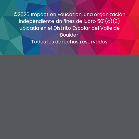
©2026 Impact on Education, una organización
independiente sin fines de lucro 501(c)(3)
ubicada en el Distrito Escolar del Valle de
Boulder.
Todos los derechos reservados.