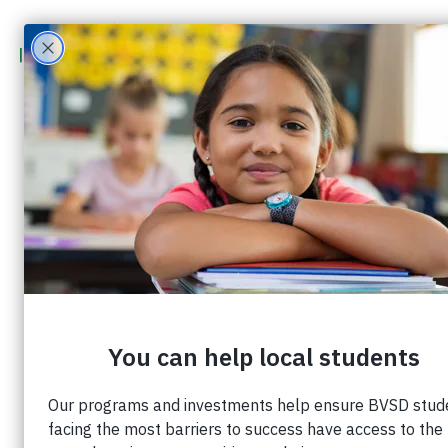
Tres maneras en que el
apoyo de la
comunidad genera
momentos de
inspiración para los
estudiantes del distrito
escolar de Boulder
Valley (BVSD).